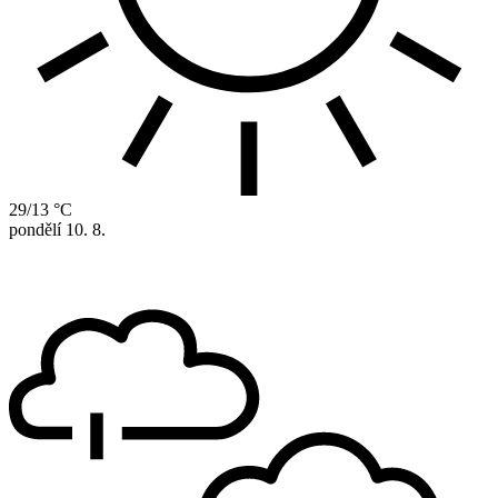
29/13 °C
pondělí
10. 8.