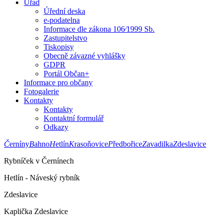
Úřad
Úřední deska
e-podatelna
Informace dle zákona 106⁄1999 Sb.
Zastupitelstvo
Tiskopisy
Obecně závazné vyhlášky
GDPR
Portál Občan+
Informace pro občany
Fotogalerie
Kontakty
Kontakty
Kontaktní formulář
Odkazy
Č
erníny
B
ahno
H
etlín
K
rasoňovice
P
ředbořice
Z
avadilka
Z
deslavice
Rybníček v Černínech
Hetlín - Náveský rybník
Zdeslavice
Kaplička Zdeslavice