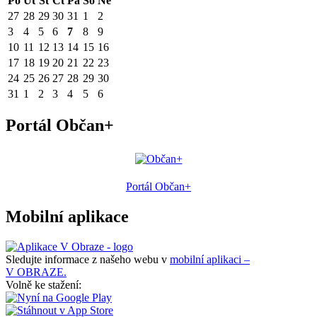
Po
Út
St
Čt
Pá
So
Ne
27
28
29
30
31
1
2
3
4
5
6
7
8
9
10
11
12
13
14
15
16
17
18
19
20
21
22
23
24
25
26
27
28
29
30
31
1
2
3
4
5
6
Portál Občan+
Portál Občan+
Mobilní aplikace
Sledujte informace z našeho webu v
mobilní aplikaci –
V OBRAZE.
Volně ke stažení: