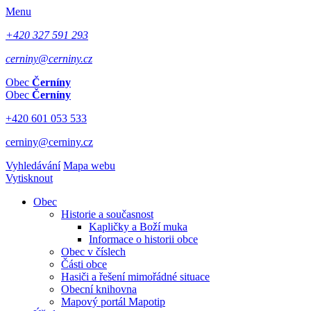
Menu
+420 327 591 293
cerniny@cerniny.cz
Obec
Černíny
Obec
Černíny
+420 601 053 533
cerniny@cerniny.cz
Vyhledávání
Mapa webu
Vytisknout
Obec
Historie a současnost
Kapličky a Boží muka
Informace o historii obce
Obec v číslech
Části obce
Hasiči a řešení mimořádné situace
Obecní knihovna
Mapový portál Mapotip