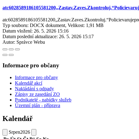
atc6028589186105581200„Zastav.Zaves.Zkontroluj.“Policievaruj
atc6028589186105581200„Zastav.Zaves.Zkontroluj.“Policievarujepre
Typ souboru: DOCX dokument, Velikost: 1,91 MB
Datum vložení:
26. 5. 2026 15:16
Datum poslední aktualizace:
26. 5. 2026 15:17
Autor:
Správce Webu
Informace pro občany
Informace pro občany
Kalendář akcí
Nakládání s odpady
Zápisy ze zasedání ZO
Podnikatelé - nabídky služeb
Územní plán - příprava
Kalendář
Srpen
2026