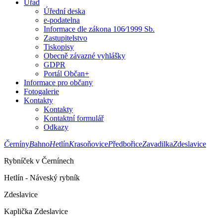
Úřad
Úřední deska
e-podatelna
Informace dle zákona 106⁄1999 Sb.
Zastupitelstvo
Tiskopisy
Obecně závazné vyhlášky
GDPR
Portál Občan+
Informace pro občany
Fotogalerie
Kontakty
Kontakty
Kontaktní formulář
Odkazy
Č
erníny
B
ahno
H
etlín
K
rasoňovice
P
ředbořice
Z
avadilka
Z
deslavice
Rybníček v Černínech
Hetlín - Náveský rybník
Zdeslavice
Kaplička Zdeslavice