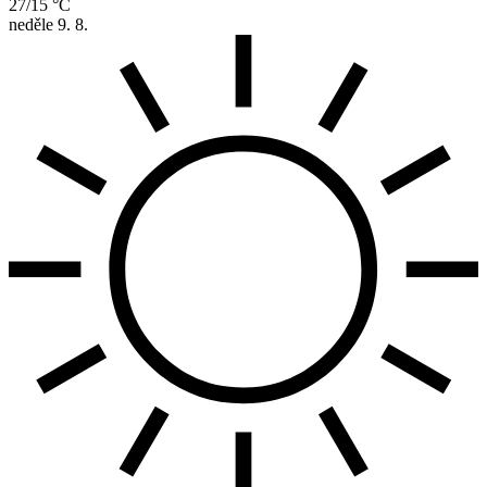
27/15 °C
neděle
9. 8.