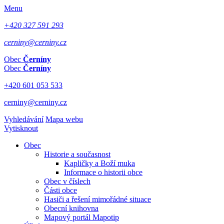
Menu
+420 327 591 293
cerniny@cerniny.cz
Obec
Černíny
Obec
Černíny
+420 601 053 533
cerniny@cerniny.cz
Vyhledávání
Mapa webu
Vytisknout
Obec
Historie a současnost
Kapličky a Boží muka
Informace o historii obce
Obec v číslech
Části obce
Hasiči a řešení mimořádné situace
Obecní knihovna
Mapový portál Mapotip