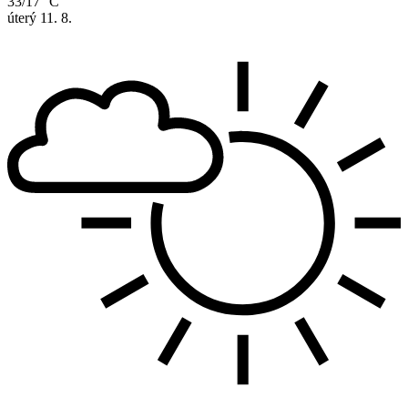
33/17 °C
úterý
11. 8.