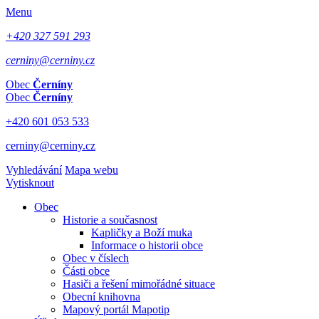
Menu
+420 327 591 293
cerniny@cerniny.cz
Obec
Černíny
Obec
Černíny
+420 601 053 533
cerniny@cerniny.cz
Vyhledávání
Mapa webu
Vytisknout
Obec
Historie a současnost
Kapličky a Boží muka
Informace o historii obce
Obec v číslech
Části obce
Hasiči a řešení mimořádné situace
Obecní knihovna
Mapový portál Mapotip