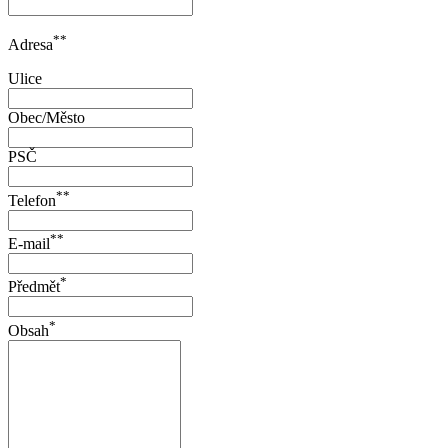
**
Adresa
Ulice
Obec/Město
PSČ
**
Telefon
**
E-mail
*
Předmět
*
Obsah