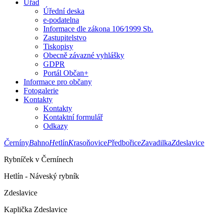
Úřad
Úřední deska
e-podatelna
Informace dle zákona 106⁄1999 Sb.
Zastupitelstvo
Tiskopisy
Obecně závazné vyhlášky
GDPR
Portál Občan+
Informace pro občany
Fotogalerie
Kontakty
Kontakty
Kontaktní formulář
Odkazy
Č
erníny
B
ahno
H
etlín
K
rasoňovice
P
ředbořice
Z
avadilka
Z
deslavice
Rybníček v Černínech
Hetlín - Náveský rybník
Zdeslavice
Kaplička Zdeslavice