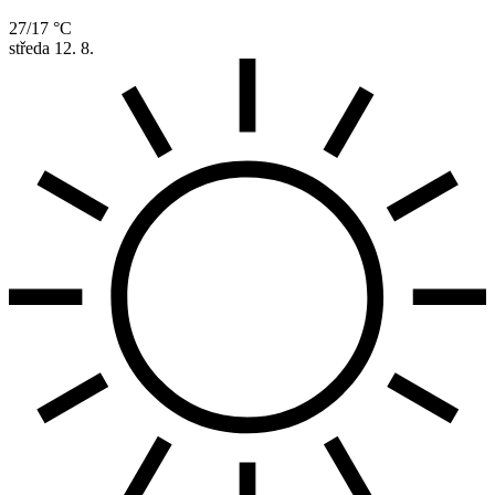
27/17 °C
středa
12. 8.