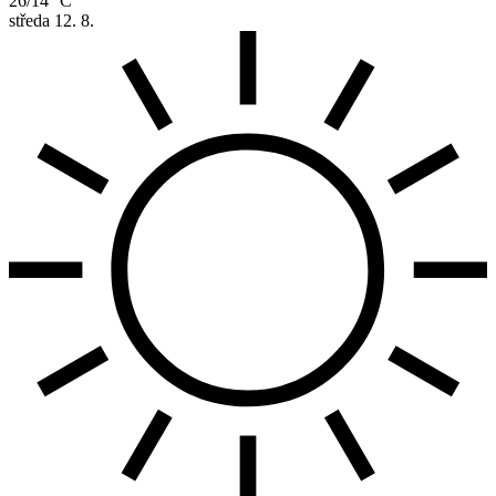
26/14 °C
středa
12. 8.