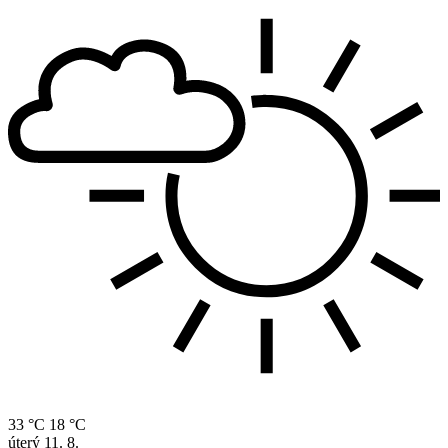
33 °C
18 °C
úterý
11. 8.