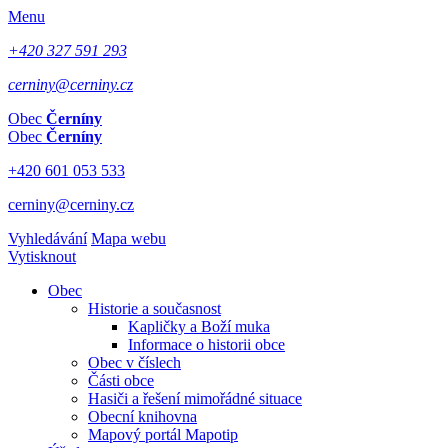
Menu
+420 327 591 293
cerniny@cerniny.cz
Obec
Černíny
Obec
Černíny
+420 601 053 533
cerniny@cerniny.cz
Vyhledávání
Mapa webu
Vytisknout
Obec
Historie a současnost
Kapličky a Boží muka
Informace o historii obce
Obec v číslech
Části obce
Hasiči a řešení mimořádné situace
Obecní knihovna
Mapový portál Mapotip