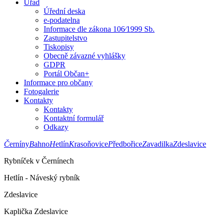
Úřad
Úřední deska
e-podatelna
Informace dle zákona 106⁄1999 Sb.
Zastupitelstvo
Tiskopisy
Obecně závazné vyhlášky
GDPR
Portál Občan+
Informace pro občany
Fotogalerie
Kontakty
Kontakty
Kontaktní formulář
Odkazy
Č
erníny
B
ahno
H
etlín
K
rasoňovice
P
ředbořice
Z
avadilka
Z
deslavice
Rybníček v Černínech
Hetlín - Náveský rybník
Zdeslavice
Kaplička Zdeslavice