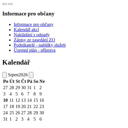
Informace pro občany
Informace pro občany
Kalendář akcí
Nakládání s odpady
Zápisy ze zasedání ZO
Podnikatelé - nabídky služeb
Územní plán - příprava
Kalendář
Srpen
2026
Po
Út
St
Čt
Pá
So
Ne
27
28
29
30
31
1
2
3
4
5
6
7
8
9
10
11
12
13
14
15
16
17
18
19
20
21
22
23
24
25
26
27
28
29
30
31
1
2
3
4
5
6