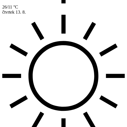
26/11 °C
čtvrtek
13. 8.